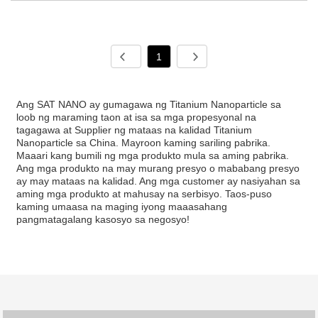
1
Ang SAT NANO ay gumagawa ng Titanium Nanoparticle sa
loob ng maraming taon at isa sa mga propesyonal na
tagagawa at Supplier ng mataas na kalidad Titanium
Nanoparticle sa China. Mayroon kaming sariling pabrika.
Maaari kang bumili ng mga produkto mula sa aming pabrika.
Ang mga produkto na may murang presyo o mababang presyo
ay may mataas na kalidad. Ang mga customer ay nasiyahan sa
aming mga produkto at mahusay na serbisyo. Taos-puso
kaming umaasa na maging iyong maaasahang
pangmatagalang kasosyo sa negosyo!