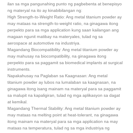
ilan sa mga pangunahing punto ng pagbebenta at benepisyo
ng materyal na ito ay kinabibilangan ng:
High Strength-to-Weight Ratio: Ang metal titanium powder ay
may mataas na strength-to-weight ratio, na ginagawa itong
perpekto para sa mga application kung saan kailangan ang
magaan ngunit matibay na materyales, tulad ng sa
aerospace at automotive na industriya.
Magandang Biocompatibility: Ang metal titanium powder ay
may mahusay na biocompatibility, na ginagawa itong
perpekto para sa paggamit sa biomedical implants at surgical
instruments.
Napakahusay na Paglaban sa Kaagnasan: Ang metal
titanium powder ay lubos na lumalaban sa kaagnasan, na
ginagawa itong isang mainam na materyal para sa paggamit
sa malupit na kapaligiran, tulad ng mga aplikasyon sa dagat
at kemikal.
Magandang Thermal Stability: Ang metal titanium powder ay
may mataas na melting point at heat-tolerant, na ginagawa
itong mainam na materyal para sa mga application na may
mataas na temperatura, tulad ng sa mga industriya ng