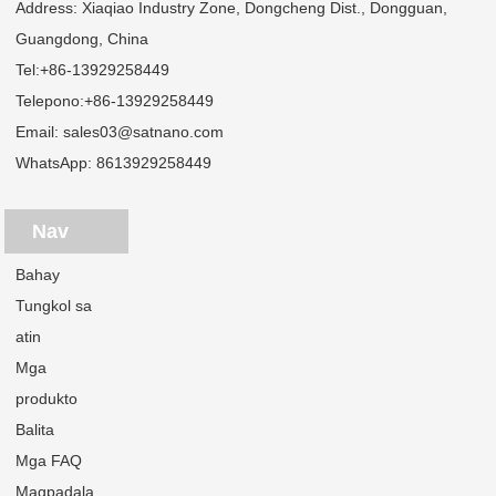
Address: Xiaqiao Industry Zone, Dongcheng Dist., Dongguan,
Guangdong, China
Tel:
+86-13929258449
Telepono:
+86-13929258449
Email:
sales03@satnano.com
WhatsApp:
8613929258449
Nav
Bahay
Tungkol sa
atin
Mga
produkto
Balita
Mga FAQ
Magpadala