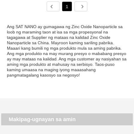
1
Ang SAT NANO ay gumagawa ng Zinc Oxide Nanoparticle sa
loob ng maraming taon at isa sa mga propesyonal na
tagagawa at Supplier ng mataas na kalidad Zinc Oxide
Nanoparticle sa China. Mayroon kaming sariling pabrika.
Maaari kang bumili ng mga produkto mula sa aming pabrika.
Ang mga produkto na may murang presyo o mababang presyo
ay may mataas na kalidad. Ang mga customer ay nasiyahan sa
aming mga produkto at mahusay na serbisyo. Taos-puso
kaming umaasa na maging iyong maaasahang
pangmatagalang kasosyo sa negosyo!
Makipag-ugnayan sa amin