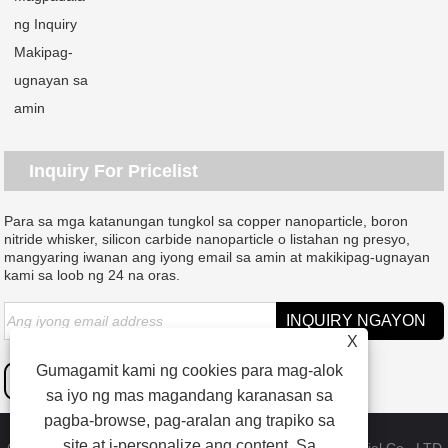
ng Inquiry
Makipag-
ugnayan sa
amin
Inquiry For Pricelist
Para sa mga katanungan tungkol sa copper nanoparticle, boron
nitride whisker, silicon carbide nanoparticle o listahan ng presyo,
mangyaring iwanan ang iyong email sa amin at makikipag-ugnayan
kami sa loob ng 24 na oras.
X
Gumagamit kami ng cookies para mag-alok
sa iyo ng mas magandang karanasan sa
pagba-browse, pag-aralan ang trapiko sa
site at i-personalize ang content. Sa
Copyright © 2023 Dongguan SAT nano technology material Co., LTD