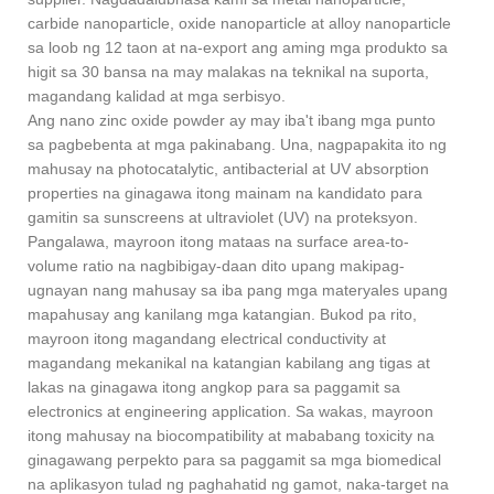
carbide nanoparticle, oxide nanoparticle at alloy nanoparticle
sa loob ng 12 taon at na-export ang aming mga produkto sa
higit sa 30 bansa na may malakas na teknikal na suporta,
magandang kalidad at mga serbisyo.
Ang nano zinc oxide powder ay may iba't ibang mga punto
sa pagbebenta at mga pakinabang. Una, nagpapakita ito ng
mahusay na photocatalytic, antibacterial at UV absorption
properties na ginagawa itong mainam na kandidato para
gamitin sa sunscreens at ultraviolet (UV) na proteksyon.
Pangalawa, mayroon itong mataas na surface area-to-
volume ratio na nagbibigay-daan dito upang makipag-
ugnayan nang mahusay sa iba pang mga materyales upang
mapahusay ang kanilang mga katangian. Bukod pa rito,
mayroon itong magandang electrical conductivity at
magandang mekanikal na katangian kabilang ang tigas at
lakas na ginagawa itong angkop para sa paggamit sa
electronics at engineering application. Sa wakas, mayroon
itong mahusay na biocompatibility at mababang toxicity na
ginagawang perpekto para sa paggamit sa mga biomedical
na aplikasyon tulad ng paghahatid ng gamot, naka-target na